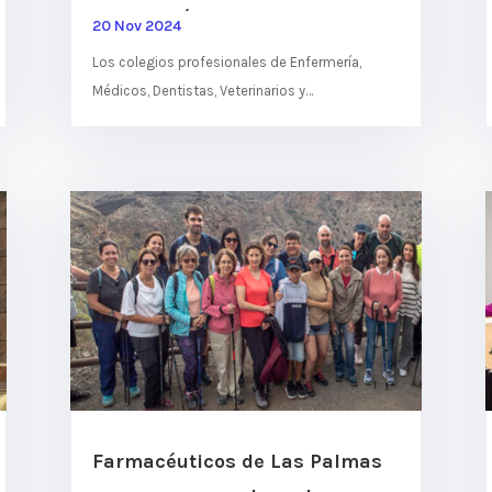
vacunación contra la gripe y el
20 Nov 2024
covid entre sus colegiados
Los colegios profesionales de Enfermería,
Médicos, Dentistas, Veterinarios y
Farmacéuticos de Las Palmas, en
representación de 19 900 profesionales...
Farmacéuticos de Las Palmas