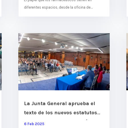
diferentes espacios, desde la oficina de
farmacia a la distribución, pasando por Salud
Pública, hospitales e...
La Junta General aprueba el
texto de los nuevos estatutos
con una alta participación
6 Feb 2025