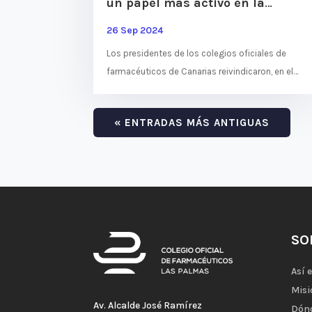
un papel más activo en la
sanidad en el Parlamento de
26 Sep 2024
Canarias
Los presidentes de los colegios oficiales de
farmacéuticos de Canarias reivindicaron, en el
Parlamento de Canarias, un papel más activo en
la sanidad canaria,...
« ENTRADAS MÁS ANTIGUAS
SO
Así 
Misi
Av. Alcalde José Ramírez
Dón