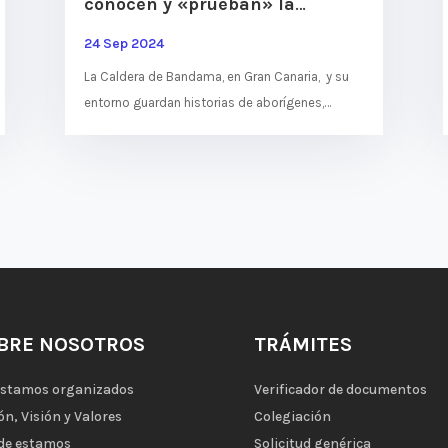
conocen y «prueban» la
historia y el presente de
24 Sep 2024
Bandama
La Caldera de Bandama, en Gran Canaria, y su
entorno guardan historias de aborígenes,
maravillas geológicas, vistas espectaculares,
bodegas centenarias y,...
BRE NOSOTROS
TRÁMITES
estamos organizados
Verificador de documentos
ón, Visión y Valores
Colegiación
de estamos
Solicitud genérica