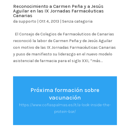
Reconocimiento a Carmen Peña y a Jesús
Aguilar en las IX Jornadas Farmacéuticas
Canarias
da
supporto
|
Ott 4, 2013
|
Senza categoria
El Consejo de Colegios de Farmacéuticos de Canarias
reconoció la labor de Carmen Peña y de Jesús Aguilar
con motivo de las IX Jornadas Farmacéuticas Canarias
y puso de manifiesto su liderazgo en el nuevo modelo
asistencial de farmacia para el siglo XXI, “más...
Próxima formación sobre
vacunación
https://www.coflaspalmas.es/it/a-look-inside-the-
protein-bar/