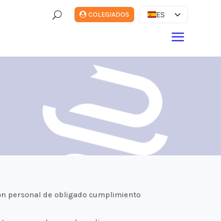
U
ES
COLEGIADOS
EN
DE
FR
IT
ón personal de obligado cumplimiento