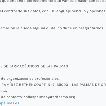
os que entienda perfectamente qué vamos a hacer con los d
l control de sus datos, con un lenguaje sencillo y opciones
información le queda alguna duda, no dude en preguntarnos.
IAL DE FARMACÉUTICOS DE LAS PALMAS
s de organizaciones profesionales.
SÉ RAMÍREZ BETHENCOURT, Nº7, 35003 – LAS PALMAS DE G
3.66
co de contacto: coflaspalmas@redfarma.org
aspalmas.es