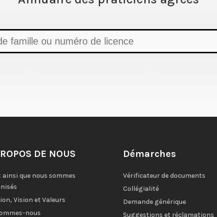
PROPOS DE NOUS
Démarches
t ainsi que nous sommes
Vérificateur de documents
nisés
Collégialité
ion, Vision et Valeurs
Demande générique
sommes-nous
Suggestions et réclamations