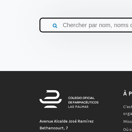
À 
C'es
orga
Avenue Alcalde José Ramírez
Miss
Bethencourt, 7
Où 