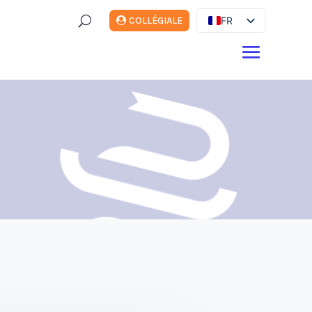
U
FR
COLLÉGIALE
ES
EN
DE
IT