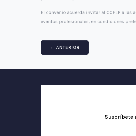
El convenio acuerda invitar al COFLP a las
eventos profesionales, en condiciones pre
←
ANTERIOR
Suscríbete 