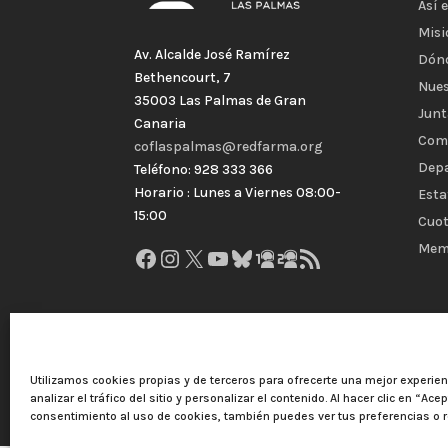
Así 
Misi
Av. Alcalde José Ramírez
Dón
Bethencourt, 7
Nues
35003 Las Palmas de Gran
Junt
Canaria
Com
coflaspalmas@redfarma.org
Dep
Teléfono: 928 333 366
Horario : Lunes a Viernes 08:00-
Esta
15:00
Cuot
Mem
Facebook
Instagram
X
YouTube
Bluesky
GitHub
Gravatar
Feed RSS
Utilizamos cookies propias y de terceros para ofrecerte una mejor experie
analizar el tráfico del sitio y personalizar el contenido. Al hacer clic en “Ace
consentimiento al uso de cookies, también puedes ver tus preferencias o r