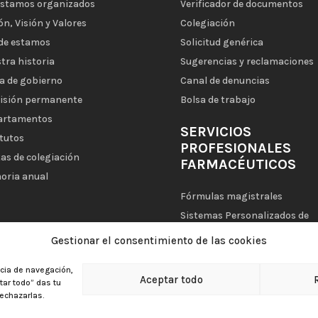
estamos organizados
Verificador de documentos
ón, Visión y Valores
Colegiación
de estamos
Solicitud genérica
tra historia
Sugerencias y reclamaciones
a de gobierno
Canal de denuncias
isión permanente
Bolsa de trabajo
artamentos
SERVICIOS
tutos
PROFESIONALES
as de colegiación
FARMACÉUTICOS
oria anual
Fórmulas magistrales
Sistemas Personalizados de
Dosificación (SPD)
Gestionar el consentimiento de las cookies
Mi Farmacia Asistencial
ncia de navegación,
Aceptar todo
ptar todo” das tu
echazarlas.