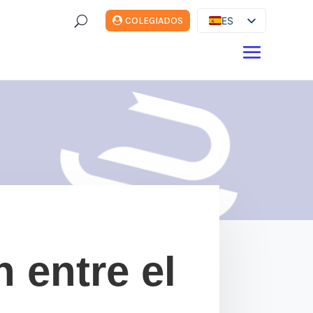
U
ES
COLEGIADOS
EN
DE
FR
IT
 entre el