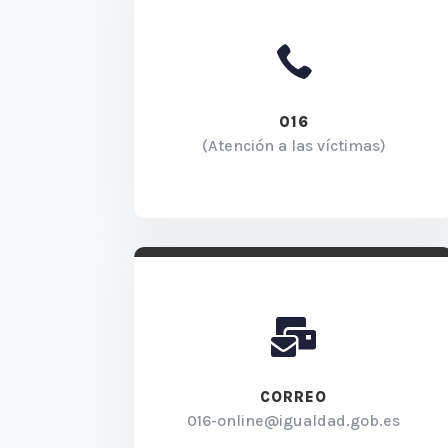

016
(Atención a las víctimas)

CORREO
016-online@igualdad.gob.es