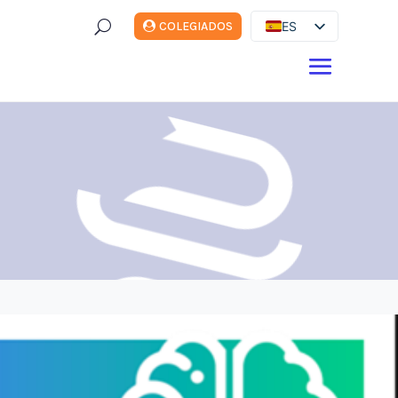
U
ES
COLEGIADOS
EN
DE
FR
IT