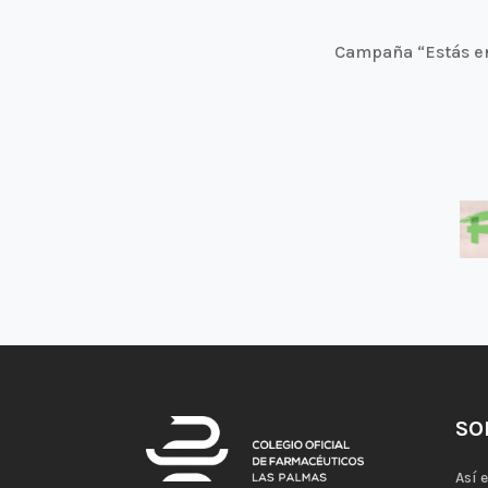
Campaña “Estás en 
SO
Así 