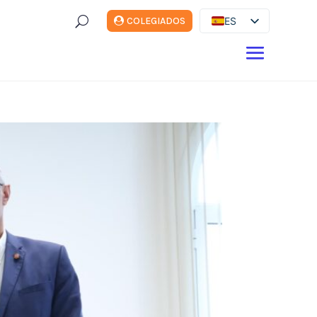
U
ES
COLEGIADOS
EN
DE
FR
IT