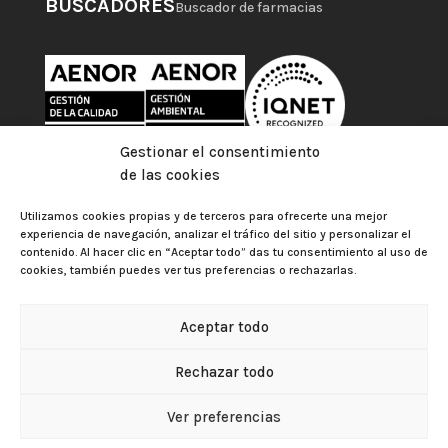
BUSCADORES
Buscador de farmacias
Gestionar el consentimiento
de las cookies
Utilizamos cookies propias y de terceros para ofrecerte una mejor
experiencia de navegación, analizar el tráfico del sitio y personalizar el
contenido. Al hacer clic en “Aceptar todo” das tu consentimiento al uso de
cookies, también puedes ver tus preferencias o rechazarlas.
Aceptar todo
Colegio Oficial de Farmacéuticos de Las Palmas |
Aviso
Rechazar todo
legal
|
Política de privacidad
|
Política de cookies
|
Gestionar el consentimiento de las cookies
Política de Protección de Datos
Ver preferencias