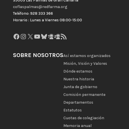
35003 Las Palmas de Gran Canaria
coflaspalmas@redfarma.org
Teléfono: 928 333 366
Horario : Lunes a Viernes 08:00-15:00
Facebook
Instagram
X
YouTube
Bluesky
GitHub
Gravatar
Feed RSS
SOBRE NOSOTROS
Así estamos organizados
Misión, Visión y Valores
Dónde estamos
Nuestra historia
Junta de gobierno
Comisión permanente
Departamentos
Estatutos
Cuotas de colegiación
Memoria anual