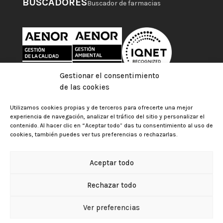
BUSCADORES
Buscador de farmacias
Gestionar el consentimiento
de las cookies
Utilizamos cookies propias y de terceros para ofrecerte una mejor
experiencia de navegación, analizar el tráfico del sitio y personalizar el
contenido. Al hacer clic en “Aceptar todo” das tu consentimiento al uso de
cookies, también puedes ver tus preferencias o rechazarlas.
Aceptar todo
Colegio Oficial de Farmacéuticos de Las Palmas |
Aviso
Rechazar todo
legal
|
Política de privacidad
|
Política de cookies
|
Gestionar el consentimiento de las cookies
Política de Protección de Datos
Ver preferencias