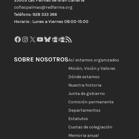
35003 Las Palmas de Gran Canaria
coflaspalmas@redfarma.org
Teléfono: 928 333 366
Horario : Lunes a Viernes 08:00-15:00
Facebook
Instagram
X
YouTube
Bluesky
GitHub
Gravatar
Feed RSS
SOBRE NOSOTROS
Así estamos organizados
Misión, Visión y Valores
Dónde estamos
Nuestra historia
Junta de gobierno
Comisión permanente
Departamentos
Estatutos
Cuotas de colegiación
Memoria anual