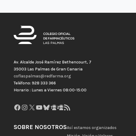
Av. Alcalde José Ramírez Bethencourt, 7
35003 Las Palmas de Gran Canaria
coflaspalmas@redfarma.org
Teléfono: 928 333 366
Horario : Lunes a Viernes 08:00-15:00
Facebook
Instagram
X
YouTube
Bluesky
GitHub
Gravatar
Feed RSS
SOBRE NOSOTROS
Así estamos organizados
Misión, Visión y Valores