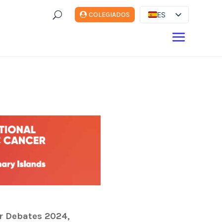
U
ES
COLEGIADOS
EN
DE
FR
IT
r Debates 2024,