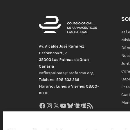
SO
Así 
Misi
Av. Alcalde José Ramírez
Dón
Bethencourt, 7
Nues
35003 Las Palmas de Gran
Junt
Canaria
Com
coflaspalmas@redfarma.org
Dep
Teléfono: 928 333 366
Horario : Lunes a Viernes 08:00-
Esta
15:00
Cuot
Mem
Facebook
Instagram
X
YouTube
Bluesky
GitHub
Gravatar
Feed RSS