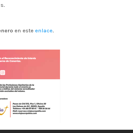
s.
enero
en este
enlace
.