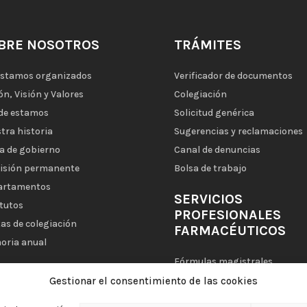
BRE NOSOTROS
TRÁMITES
estamos organizados
Verificador de documentos
ón, Visión y Valores
Colegiación
de estamos
Solicitud genérica
tra historia
Sugerencias y reclamaciones
a de gobierno
Canal de denuncias
isión permanente
Bolsa de trabajo
artamentos
SERVICIOS
tutos
PROFESIONALES
as de colegiación
FARMACÉUTICOS
oria anual
Fórmulas magistrales
Sistemas Personalizados de
Gestionar el consentimiento de las cookies
Dosificación (SPD)