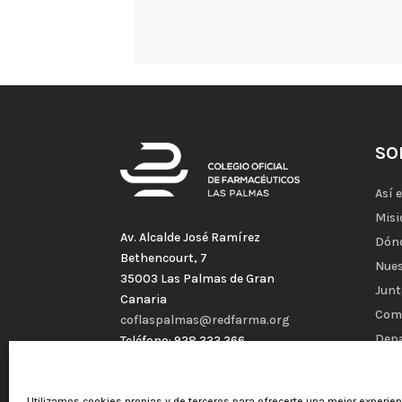
SO
Así 
Misi
Av. Alcalde José Ramírez
Dón
Bethencourt, 7
Nues
35003 Las Palmas de Gran
Junt
Canaria
Com
coflaspalmas@redfarma.org
Dep
Teléfono: 928 333 366
Horario : Lunes a Viernes 08:00-
Esta
15:00
Cuot
Utilizamos cookies propias y de terceros para ofrecerte una mejor experie