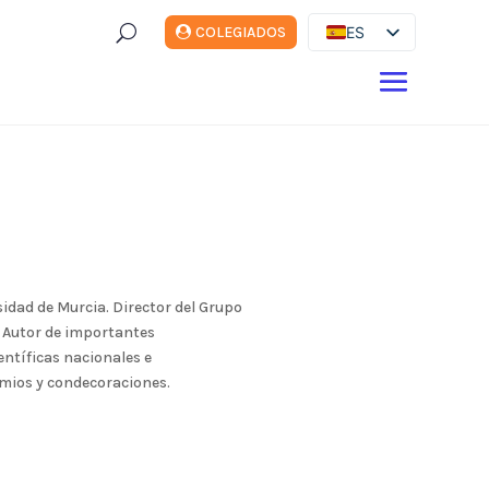
U
ES
COLEGIADOS
EN
DE
FR
IT
sidad de Murcia. Director del Grupo
. Autor de importantes
ntíficas nacionales e
mios y condecoraciones.