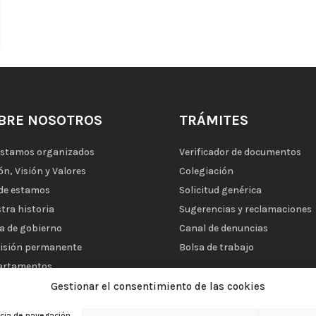
BRE NOSOTROS
TRÁMITES
estamos organizados
Verificador de documentos
ón, Visión y Valores
Colegiación
de estamos
Solicitud genérica
tra historia
Sugerencias y reclamaciones
a de gobierno
Canal de denuncias
isión permanente
Bolsa de trabajo
artamentos
SERVICIOS
tutos
Gestionar el consentimiento de las cookies
PROFESIONALES
as de colegiación
FARMACÉUTICOS
ncia de navegación,