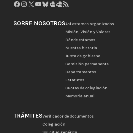
Facebook
Instagram
X
YouTube
Bluesky
GitHub
Gravatar
Feed RSS
SOBRE NOSOTROS
Así estamos organizados
Misión, Visión y Valores
Dónde estamos
Nuestra historia
Junta de gobierno
Comisión permanente
Departamentos
Estatutos
Cuotas de colegiación
Memoria anual
TRÁMITES
Verificador de documentos
Colegiación
Solicitud genérica