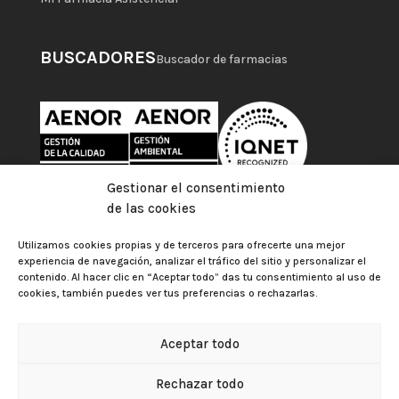
BUSCADORES
Buscador de farmacias
Gestionar el consentimiento
de las cookies
Utilizamos cookies propias y de terceros para ofrecerte una mejor
experiencia de navegación, analizar el tráfico del sitio y personalizar el
contenido. Al hacer clic en “Aceptar todo” das tu consentimiento al uso de
cookies, también puedes ver tus preferencias o rechazarlas.
Aceptar todo
Colegio Oficial de Farmacéuticos de Las Palmas |
Aviso
Rechazar todo
legal
|
Política de privacidad
|
Política de cookies
|