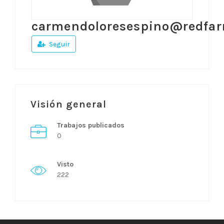
carmendoloresespino@redfar
Seguir
Visión general
Trabajos publicados
0
Visto
222