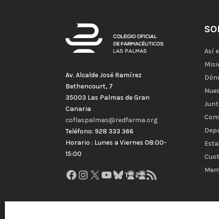
SO
Así 
Misi
Av. Alcalde José Ramírez
Dón
Bethencourt, 7
Nues
35003 Las Palmas de Gran
Junt
Canaria
Com
coflaspalmas@redfarma.org
Dep
Teléfono: 928 333 366
Horario : Lunes a Viernes 08:00-
Esta
15:00
Cuot
Mem
Facebook
Instagram
X
YouTube
Bluesky
GitHub
Gravatar
Feed RSS