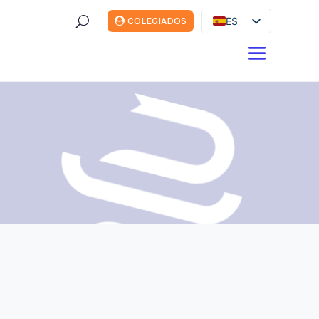
U
ES
COLEGIADOS
EN
DE
FR
IT