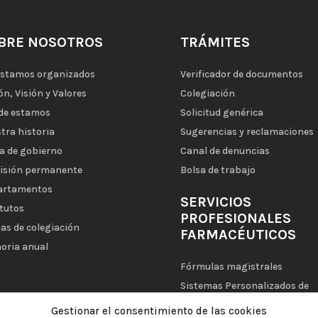
BRE NOSOTROS
TRÁMITES
estamos organizados
Verificador de documentos
ón, Visión y Valores
Colegiación
de estamos
Solicitud genérica
tra historia
Sugerencias y reclamaciones
a de gobierno
Canal de denuncias
isión permanente
Bolsa de trabajo
artamentos
SERVICIOS
tutos
PROFESIONALES
as de colegiación
FARMACÉUTICOS
oria anual
Fórmulas magistrales
Sistemas Personalizados de
Dosificación (SPD)
Gestionar el consentimiento de las cookies