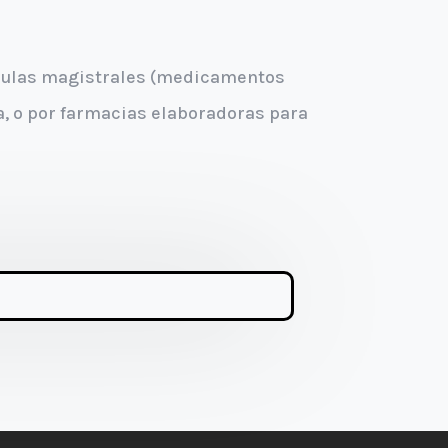
rmulas magistrales (medicamentos
a, o por farmacias elaboradoras para