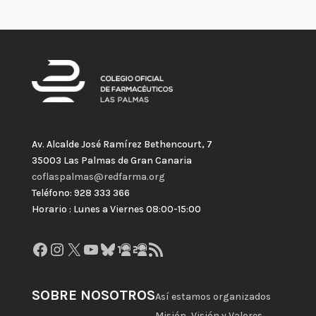
Av. Alcalde José Ramírez Bethencourt, 7
35003 Las Palmas de Gran Canaria
coflaspalmas@redfarma.org
Teléfono: 928 333 366
Horario : Lunes a Viernes 08:00-15:00
Facebook
Instagram
X
YouTube
Bluesky
GitHub
Gravatar
Feed RSS
SOBRE NOSOTROS
Así estamos organizados
Misión, Visión y Valores