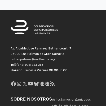
Av. Alcalde José Ramírez Bethencourt, 7
35003 Las Palmas de Gran Canaria
coflaspalmas@redfarma.org
Teléfono: 928 333 366
Horario : Lunes a Viernes 08:00-15:00
Facebook
Instagram
X
YouTube
Bluesky
GitHub
Gravatar
Feed RSS
SOBRE NOSOTROS
Así estamos organizados
Misión, Visión y Valores