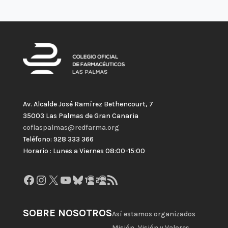
Av. Alcalde José Ramírez Bethencourt, 7
35003 Las Palmas de Gran Canaria
coflaspalmas@redfarma.org
Teléfono: 928 333 366
Horario : Lunes a Viernes 08:00-15:00
Facebook
Instagram
X
YouTube
Bluesky
GitHub
Gravatar
Feed RSS
SOBRE NOSOTROS
Así estamos organizados
Misión, Visión y Valores