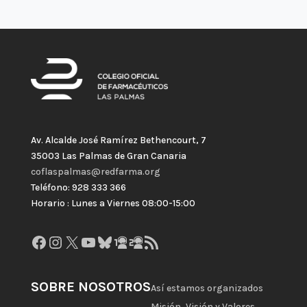
Av. Alcalde José Ramírez Bethencourt, 7
35003 Las Palmas de Gran Canaria
coflaspalmas@redfarma.org
Teléfono: 928 333 366
Horario : Lunes a Viernes 08:00-15:00
Facebook
Instagram
X
YouTube
Bluesky
GitHub
Gravatar
Feed RSS
SOBRE NOSOTROS
Así estamos organizados
Misión, Visión y Valores