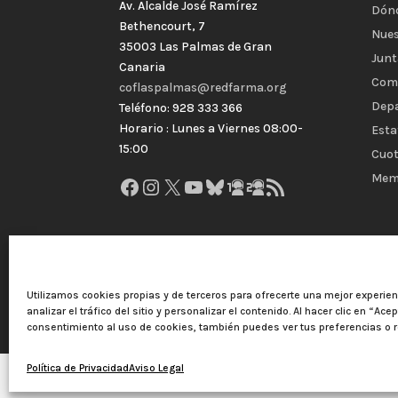
Av. Alcalde José Ramírez
Dón
Bethencourt, 7
Nues
35003 Las Palmas de Gran
Junt
Canaria
Com
coflaspalmas@redfarma.org
Dep
Teléfono: 928 333 366
Horario : Lunes a Viernes 08:00-
Esta
15:00
Cuot
Mem
Facebook
Instagram
X
YouTube
Bluesky
GitHub
Gravatar
Feed RSS
Utilizamos cookies propias y de terceros para ofrecerte una mejor experie
analizar el tráfico del sitio y personalizar el contenido. Al hacer clic en “Ace
consentimiento al uso de cookies, también puedes ver tus preferencias o r
Política de Privacidad
Aviso Legal
Colegio Oficial de Farmacéuticos de Las Palmas 