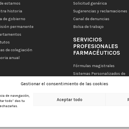
de estamos
Solicitud genérica
tra historia
Sugerencias y reclamaciones
a de gobierno
Canal de denuncias
isión permanente
Bolsa de trabajo
artamentos
SERVICIOS
tutos
PROFESIONALES
as de colegiación
FARMACÉUTICOS
oria anual
Fórmulas magistrales
Sistemas Personalizados de
Dosificación (SPD)
Gestionar el consentimiento de las cookies
Mi Farmacia Asistencial
ncia de navegación,
Aceptar todo
ptar todo” das tu
echazarlas.
|
Aviso legal
|
Política de privacidad
|
Política de cookies
|
Política d