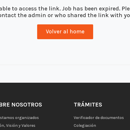
ble to access the link. Job has been expired. Pl
ontact the admin or who shared the link with yo
Volver al home
BRE NOSOTROS
TRÁMITES
estamos organizados
Verificador de documentos
ón, Visión y Valores
Colegiación