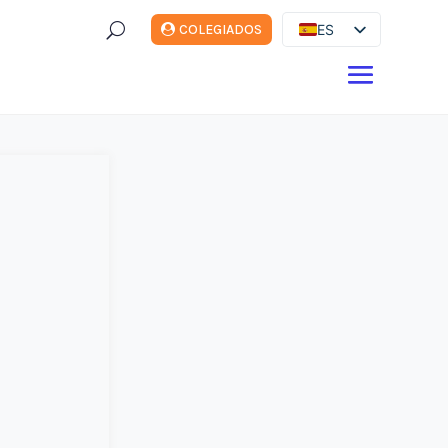
U
ES
COLEGIADOS
EN
DE
FR
IT