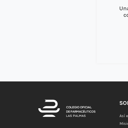
Una
c
SO
Así 
Misi