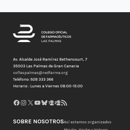
Av. Alcalde José Ramírez Bethencourt, 7
35003 Las Palmas de Gran Canaria
coflaspalmas@redfarma.org
Teléfono: 928 333 366
Horario : Lunes a Viernes 08:00-15:00
Facebook
Instagram
X
YouTube
Bluesky
GitHub
Gravatar
Feed RSS
SOBRE NOSOTROS
Así estamos organizados
Misión, Visión y Valores