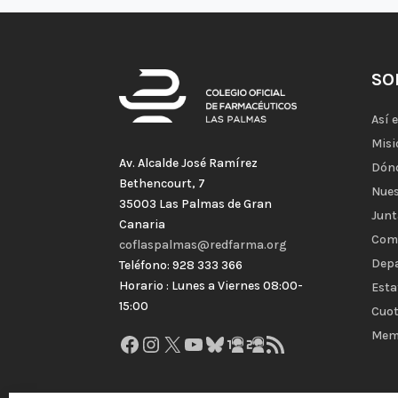
SO
Así 
Misi
Av. Alcalde José Ramírez
Dón
Bethencourt, 7
Nues
35003 Las Palmas de Gran
Junt
Canaria
Com
coflaspalmas@redfarma.org
Dep
Teléfono: 928 333 366
Horario : Lunes a Viernes 08:00-
Esta
15:00
Cuot
Mem
Facebook
Instagram
X
YouTube
Bluesky
GitHub
Gravatar
Feed RSS