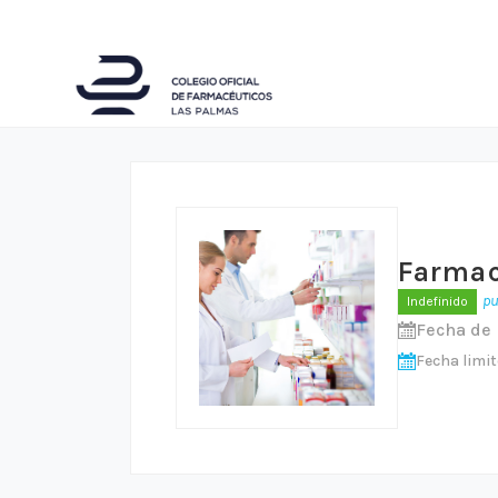
Farmac
pu
Indefinido
Fecha de 
Fecha limit