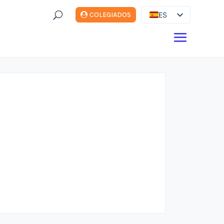
U
ES
COLEGIADOS
EN
DE
FR
IT