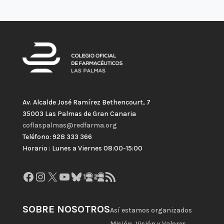
Av. Alcalde José Ramírez Bethencourt, 7
35003 Las Palmas de Gran Canaria
coflaspalmas@redfarma.org
Teléfono: 928 333 366
Horario : Lunes a Viernes 08:00-15:00
Facebook
Instagram
X
YouTube
Bluesky
GitHub
Gravatar
Feed RSS
SOBRE NOSOTROS
Así estamos organizados
Misión, Visión y Valores