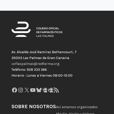
Av. Alcalde José Ramírez Bethencourt, 7
35003 Las Palmas de Gran Canaria
coflaspalmas@redfarma.org
Teléfono: 928 333 366
Horario : Lunes a Viernes 08:00-15:00
Facebook
Instagram
X
YouTube
Bluesky
GitHub
Gravatar
Feed RSS
SOBRE NOSOTROS
Así estamos organizados
Misión, Visión y Valores