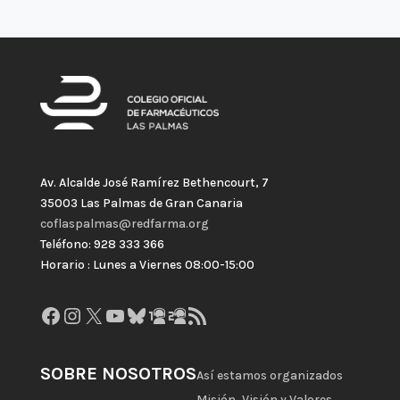
Av. Alcalde José Ramírez Bethencourt, 7
35003 Las Palmas de Gran Canaria
coflaspalmas@redfarma.org
Teléfono: 928 333 366
Horario : Lunes a Viernes 08:00-15:00
Facebook
Instagram
X
YouTube
Bluesky
GitHub
Gravatar
Feed RSS
SOBRE NOSOTROS
Así estamos organizados
Misión, Visión y Valores