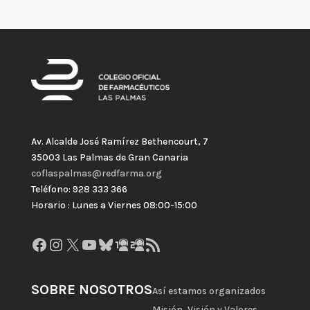
Av. Alcalde José Ramírez Bethencourt, 7
35003 Las Palmas de Gran Canaria
coflaspalmas@redfarma.org
Teléfono: 928 333 366
Horario : Lunes a Viernes 08:00-15:00
Facebook
Instagram
X
YouTube
Bluesky
GitHub
Gravatar
Feed RSS
SOBRE NOSOTROS
Así estamos organizados
Misión, Visión y Valores