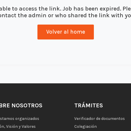
ble to access the link. Job has been expired. Pl
ontact the admin or who shared the link with yo
Volver al home
BRE NOSOTROS
TRÁMITES
estamos organizados
Verificador de documentos
ón, Visión y Valores
Colegiación