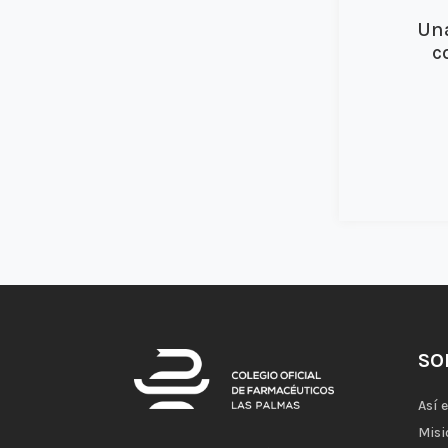
Una
c
SO
Así 
Misi