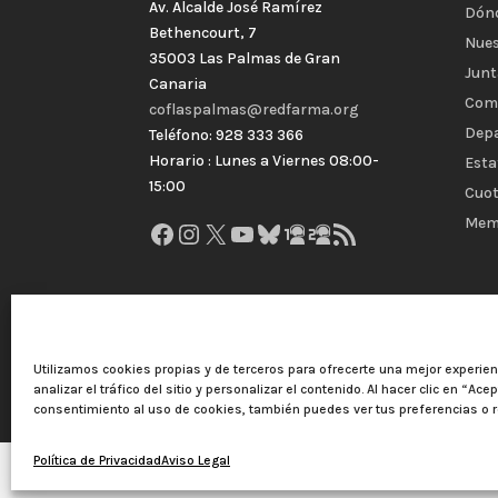
Av. Alcalde José Ramírez
Dón
Bethencourt, 7
Nues
35003 Las Palmas de Gran
Junt
Canaria
Com
coflaspalmas@redfarma.org
Dep
Teléfono: 928 333 366
Horario : Lunes a Viernes 08:00-
Esta
15:00
Cuot
Mem
Facebook
Instagram
X
YouTube
Bluesky
GitHub
Gravatar
Feed RSS
Utilizamos cookies propias y de terceros para ofrecerte una mejor experie
analizar el tráfico del sitio y personalizar el contenido. Al hacer clic en “Ace
consentimiento al uso de cookies, también puedes ver tus preferencias o r
Política de Privacidad
Aviso Legal
Colegio Oficial de Farmacéuticos de Las Palmas 