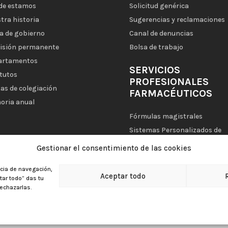
de estamos
Solicitud genérica
tra historia
Sugerencias y reclamaciones
a de gobierno
Canal de denuncias
isión permanente
Bolsa de trabajo
artamentos
SERVICIOS
tutos
PROFESIONALES
as de colegiación
FARMACÉUTICOS
oria anual
Fórmulas magistrales
Sistemas Personalizados de
Dosificación (SPD)
Gestionar el consentimiento de las cookies
Mi Farmacia Asistencial
ncia de navegación,
Aceptar todo
ptar todo” das tu
echazarlas.
|
Aviso legal
|
Política de privacidad
|
Política de cookies
|
Política d