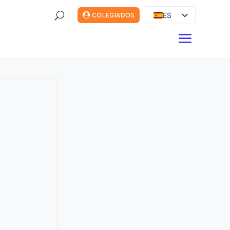
U
ES
COLEGIADOS
EN
DE
FR
IT