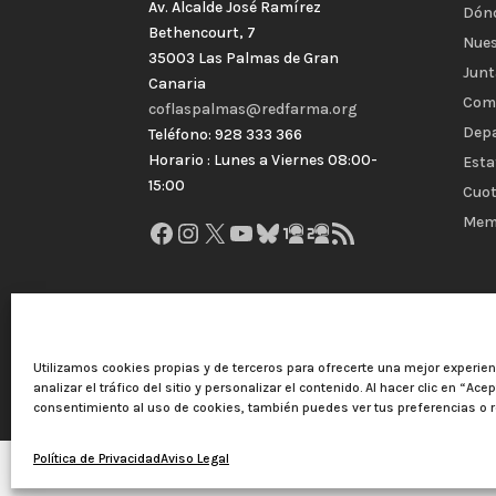
Av. Alcalde José Ramírez
Dón
Bethencourt, 7
Nues
35003 Las Palmas de Gran
Junt
Canaria
Com
coflaspalmas@redfarma.org
Dep
Teléfono: 928 333 366
Horario : Lunes a Viernes 08:00-
Esta
15:00
Cuot
Mem
Facebook
Instagram
X
YouTube
Bluesky
GitHub
Gravatar
Feed RSS
Utilizamos cookies propias y de terceros para ofrecerte una mejor experie
analizar el tráfico del sitio y personalizar el contenido. Al hacer clic en “Ace
consentimiento al uso de cookies, también puedes ver tus preferencias o r
Política de Privacidad
Aviso Legal
Colegio Oficial de Farmacéuticos de Las Palmas 