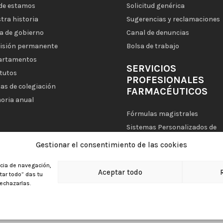
de estamos
Solicitud genérica
tra historia
Sugerencias y reclamaciones
a de gobierno
Canal de denuncias
isión permanente
Bolsa de trabajo
artamentos
SERVICIOS
tutos
PROFESIONALES
as de colegiación
FARMACÉUTICOS
oria anual
Fórmulas magistrales
Sistemas Personalizados de
Dosificación (SPD)
Gestionar el consentimiento de las cookies
Mi Farmacia Asistencial
ncia de navegación,
Aceptar todo
ptar todo” das tu
echazarlas.
|
Aviso legal
|
Política de privacidad
|
Política de cookies
|
Política d