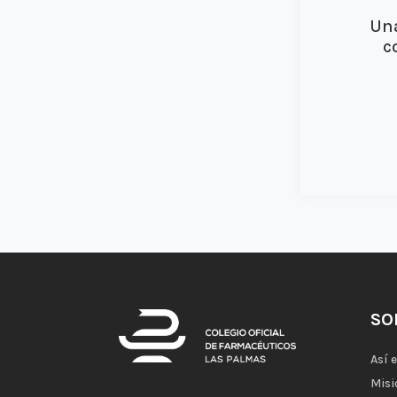
Una
c
SO
Así 
Misi