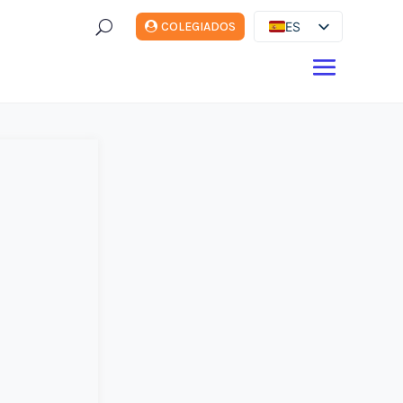
U
ES
COLEGIADOS
EN
DE
FR
IT