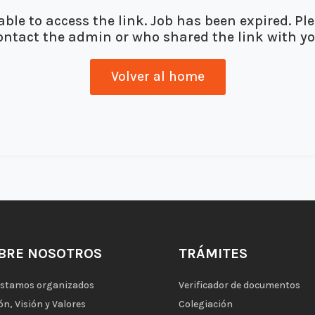
ble to access the link. Job has been expired. Pl
ontact the admin or who shared the link with yo
Volver al home
BRE NOSOTROS
TRÁMITES
estamos organizados
Verificador de documentos
ón, Visión y Valores
Colegiación