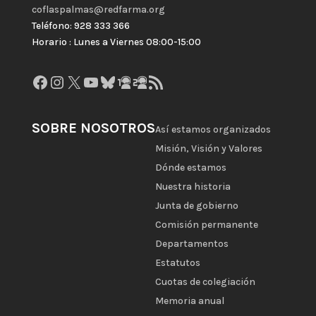
coflaspalmas@redfarma.org
Teléfono: 928 333 366
Horario : Lunes a Viernes 08:00-15:00
Facebook
Instagram
X
YouTube
Bluesky
GitHub
Gravatar
Feed RSS
SOBRE NOSOTROS
Así estamos organizados
Misión, Visión y Valores
Dónde estamos
Nuestra historia
Junta de gobierno
Comisión permanente
Departamentos
Estatutos
Cuotas de colegiación
Memoria anual