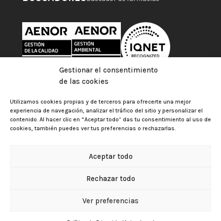
Gestionar el consentimiento
de las cookies
Utilizamos cookies propias y de terceros para ofrecerte una mejor
experiencia de navegación, analizar el tráfico del sitio y personalizar el
contenido. Al hacer clic en “Aceptar todo” das tu consentimiento al uso de
cookies, también puedes ver tus preferencias o rechazarlas.
Aceptar todo
Colegio Oficial de Farmacéuticos de Las Palmas |
Aviso
Rechazar todo
legal
|
Política de privacidad
|
Política de cookies
|
Gestionar el consentimiento de las cookies
Política de Protección de Datos
Ver preferencias