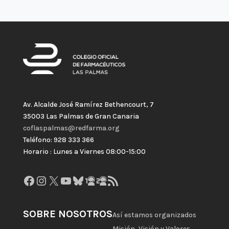
Av. Alcalde José Ramírez Bethencourt, 7
35003 Las Palmas de Gran Canaria
coflaspalmas@redfarma.org
Teléfono: 928 333 366
Horario : Lunes a Viernes 08:00-15:00
Facebook
Instagram
X
YouTube
Bluesky
GitHub
Gravatar
Feed RSS
SOBRE NOSOTROS
Así estamos organizados
Misión, Visión y Valores