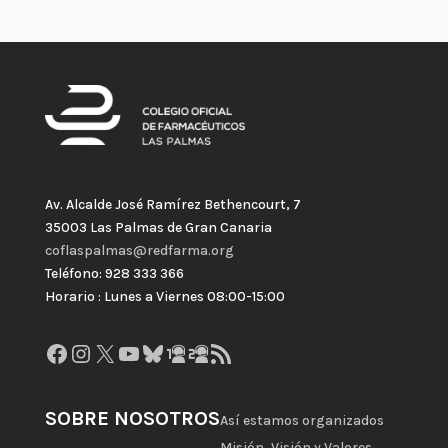
Av. Alcalde José Ramírez Bethencourt, 7
35003 Las Palmas de Gran Canaria
coflaspalmas@redfarma.org
Teléfono: 928 333 366
Horario : Lunes a Viernes 08:00-15:00
Facebook
Instagram
X
YouTube
Bluesky
GitHub
Gravatar
Feed RSS
SOBRE NOSOTROS
Así estamos organizados
Misión, Visión y Valores