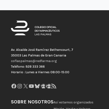
Av. Alcalde José Ramírez Bethencourt, 7
35003 Las Palmas de Gran Canaria
coflaspalmas@redfarma.org
Teléfono: 928 333 366
Horario : Lunes a Viernes 08:00-15:00
Facebook
Instagram
X
YouTube
Bluesky
GitHub
Gravatar
Feed RSS
SOBRE NOSOTROS
Así estamos organizados
Misión, Visión y Valores