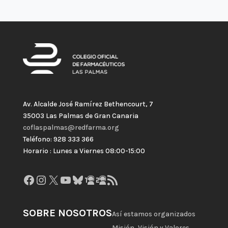
Av. Alcalde José Ramírez Bethencourt, 7
35003 Las Palmas de Gran Canaria
coflaspalmas@redfarma.org
Teléfono: 928 333 366
Horario : Lunes a Viernes 08:00-15:00
Facebook
Instagram
X
YouTube
Bluesky
GitHub
Gravatar
Feed RSS
SOBRE NOSOTROS
Así estamos organizados
Misión, Visión y Valores