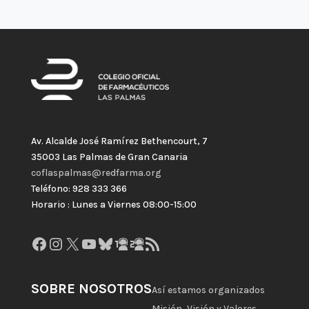
Av. Alcalde José Ramírez Bethencourt, 7
35003 Las Palmas de Gran Canaria
coflaspalmas@redfarma.org
Teléfono: 928 333 366
Horario : Lunes a Viernes 08:00-15:00
Facebook
Instagram
X
YouTube
Bluesky
GitHub
Gravatar
Feed RSS
SOBRE NOSOTROS
Así estamos organizados
Misión, Visión y Valores