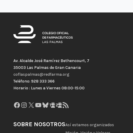
Av. Alcalde José Ramírez Bethencourt, 7
35003 Las Palmas de Gran Canaria
coflaspalmas@redfarma.org
Teléfono: 928 333 366
Horario : Lunes a Viernes 08:00-15:00
Facebook
Instagram
X
YouTube
Bluesky
GitHub
Gravatar
Feed RSS
SOBRE NOSOTROS
Así estamos organizados
Misión, Visión y Valores