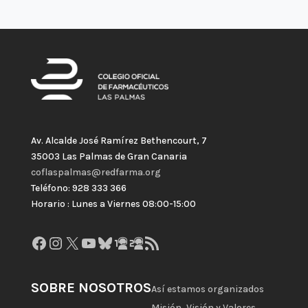
Av. Alcalde José Ramírez Bethencourt, 7
35003 Las Palmas de Gran Canaria
coflaspalmas@redfarma.org
Teléfono: 928 333 366
Horario : Lunes a Viernes 08:00-15:00
Facebook
Instagram
X
YouTube
Bluesky
GitHub
Gravatar
Feed RSS
SOBRE NOSOTROS
Así estamos organizados
Misión, Visión y Valores