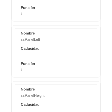
UI
ssPanelLeft
–
UI
ssPanelHeight
–