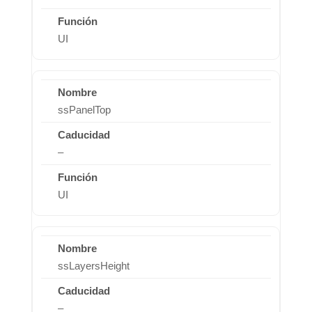
UI
ssPanelTop
–
UI
ssLayersHeight
–