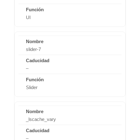
UI
slider-7
–
Slider
_lscache_vary
–