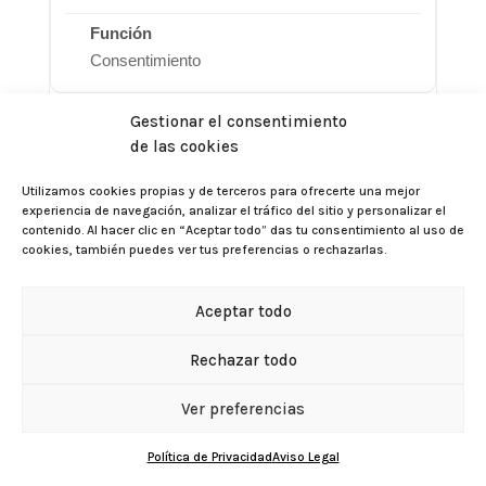
Consentimiento
Gestionar el consentimiento
de las cookies
cmplz_consented_services
Utilizamos cookies propias y de terceros para ofrecerte una mejor
experiencia de navegación, analizar el tráfico del sitio y personalizar el
contenido. Al hacer clic en “Aceptar todo” das tu consentimiento al uso de
365 días
cookies, también puedes ver tus preferencias o rechazarlas.
Servicios aceptados
Aceptar todo
Rechazar todo
Gestionar el consentimiento de las cookies
Ver preferencias
cmplz_policy_id
BUSCADOR DE
FARMACIAS
Política de Privacidad
Aviso Legal
365 días