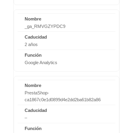
_ga_RMVGZYPDC9
2 años
Google Analytics
PrestaShop-
ca1867c0e1d0899d4e2dd2ba61b82a86
–