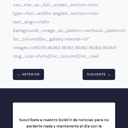
use_row_as_full_screen_section=»no»
type=»full_width» angled_section=»no»
text_align=»left»
background_image_as_pattern=»without_pattern»]
[vc_column][vc_gallery interval=»3″
images=»18079,18080,18081,18082,18083,18084″
img_size=»full»][/vc_column][/vc_row]
←
ANTERIOR
SIGUIENTE
→
Suscríbete a nuestro boletín de noticias para no
perderte nada y mantenerte al día con la