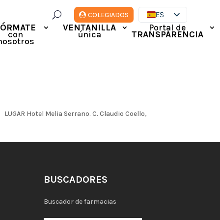
U
ES
COLEGIADOS
FÓRMATE
VENTANILLA
Portal de
EN
con
única
TRANSPARENCIA
DE
nosotros
FR
IT
AR Hotel Melia Serrano. C. Claudio Coello,
BUSCADORES
Buscador de farmacias