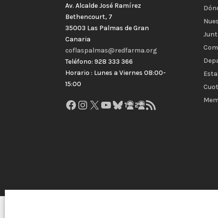
Av. Alcalde José Ramírez
Dón
Bethencourt, 7
Nues
35003 Las Palmas de Gran
Junt
Canaria
Com
coflaspalmas@redfarma.org
Dep
Teléfono: 928 333 366
Horario : Lunes a Viernes 08:00-
Esta
15:00
Cuot
Mem
Facebook
Instagram
X
YouTube
Bluesky
GitHub
Gravatar
Feed RSS
Colegio Oficial de Farmacéuticos de Las Palmas 