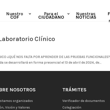
Nuestro
Para el
Nuestras
COF
CIUDADANO
NOTICIAS
Laboratorio Clínico
CO ¿QUÉ NOS FALTA POR APRENDER DE LAS PRUEBAS FUNCIONALES? LUG
e desarrollará en forma presencial el 13 de abril de 2024, de...
BRE NOSOTROS
TRÁMITES
estamos organizados
Verificador de documentos
ón, Visión y Valores
Colegiación