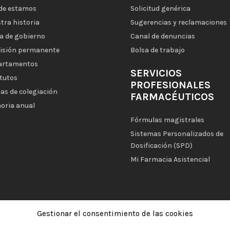
de estamos
Solicitud genérica
tra historia
Sugerencias y reclamaciones
a de gobierno
Canal de denuncias
isión permanente
Bolsa de trabajo
artamentos
SERVICIOS
tutos
PROFESIONALES
as de colegiación
FARMACÉUTICOS
oria anual
Fórmulas magistrales
Sistemas Personalizados de
Dosificación (SPD)
Mi Farmacia Asistencial
Gestionar el consentimiento de las cookies
|
Aviso legal
|
Política de privacidad
|
Política de cookies
|
Política d