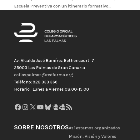
Escuela Preventiva con un itinerario formativo...
Av. Alcalde José Ramírez Bethencourt, 7
35003 Las Palmas de Gran Canaria
coflaspalmas@redfarma.org
Teléfono: 928 333 366
Horario : Lunes a Viernes 08:00-15:00
Facebook
Instagram
X
YouTube
Bluesky
GitHub
Gravatar
Feed RSS
SOBRE NOSOTROS
Así estamos organizados
Misión, Visión y Valores