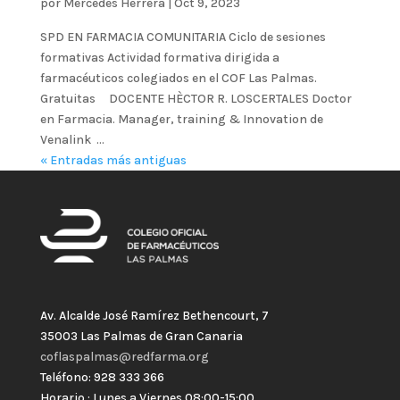
por
Mercedes Herrera
|
Oct 9, 2023
SPD EN FARMACIA COMUNITARIA Ciclo de sesiones
formativas Actividad formativa dirigida a
farmacéuticos colegiados en el COF Las Palmas.
Gratuitas DOCENTE HÈCTOR R. LOSCERTALES Doctor
en Farmacia. Manager, training & Innovation de
Venalink ...
« Entradas más antiguas
Av. Alcalde José Ramírez Bethencourt, 7
35003 Las Palmas de Gran Canaria
coflaspalmas@redfarma.org
Teléfono: 928 333 366
Horario : Lunes a Viernes 08:00-15:00