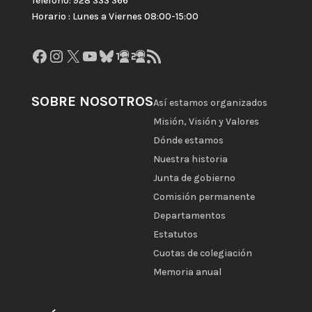
Teléfono: 928 333 366
Horario : Lunes a Viernes 08:00-15:00
Facebook
Instagram
X
YouTube
Bluesky
GitHub
Gravatar
Feed RSS
SOBRE NOSOTROS
Así estamos organizados
Misión, Visión y Valores
Dónde estamos
Nuestra historia
Junta de gobierno
Comisión permanente
Departamentos
Estatutos
Cuotas de colegiación
Memoria anual