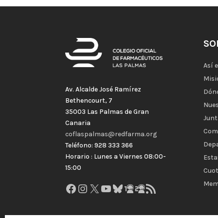
SO
Así 
Misi
Av. Alcalde José Ramírez
Dón
Bethencourt, 7
Nues
35003 Las Palmas de Gran
Junt
Canaria
Com
coflaspalmas@redfarma.org
Dep
Teléfono: 928 333 366
Horario : Lunes a Viernes 08:00-
Esta
15:00
Cuot
Mem
Facebook
Instagram
X
YouTube
Bluesky
GitHub
Gravatar
Feed RSS