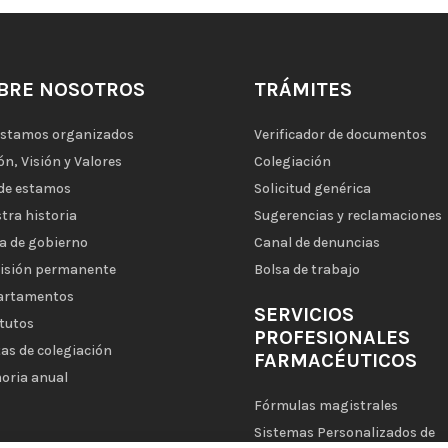
BRE NOSOTROS
TRÁMITES
estamos organizados
Verificador de documentos
ón, Visión y Valores
Colegiación
de estamos
Solicitud genérica
tra historia
Sugerencias y reclamaciones
a de gobierno
Canal de denuncias
isión permanente
Bolsa de trabajo
artamentos
SERVICIOS
tutos
PROFESIONALES
as de colegiación
FARMACÉUTICOS
oria anual
Fórmulas magistrales
Sistemas Personalizados de