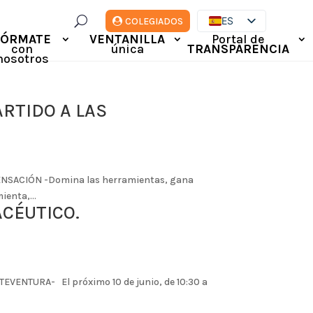
U
ES
COLEGIADOS
FÓRMATE
VENTANILLA
Portal de
EN
con
única
TRANSPARENCIA
DE
nosotros
FR
IT
RTIDO A LAS
NSACIÓN -Domina las herramientas, gana
enta,...
ACÉUTICO.
ENTURA- El próximo 10 de junio, de 10:30 a