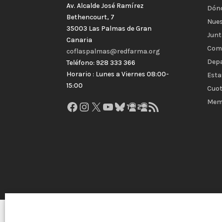
Av. Alcalde José Ramírez
Dón
Bethencourt, 7
Nues
35003 Las Palmas de Gran
Junt
Canaria
Com
coflaspalmas@redfarma.org
Dep
Teléfono: 928 333 366
Horario : Lunes a Viernes 08:00-
Esta
15:00
Cuot
Mem
Facebook
Instagram
X
YouTube
Bluesky
GitHub
Gravatar
Feed RSS
Colegio Oficial de Farmacéuticos de Las Palmas 