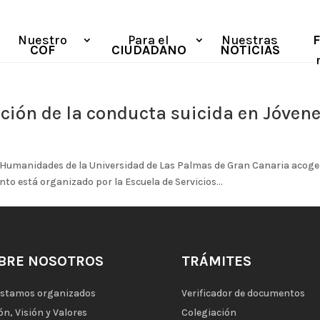
Nuestro
Para el
Nuestras
COF
CIUDADANO
NOTICIAS
nción de la conducta suicida en Jóven
e Humanidades de la Universidad de Las Palmas de Gran Canaria acoger
to está organizado por la Escuela de Servicios...
BRE NOSOTROS
TRÁMITES
estamos organizados
Verificador de documentos
ón, Visión y Valores
Colegiación