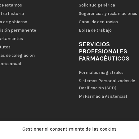
de estamos
Solicitud genérica
tra historia
Sugerencias y reclamaciones
a de gobierno
Canal de denuncias
isión permanente
Bolsa de trabajo
artamentos
SERVICIOS
tutos
PROFESIONALES
as de colegiación
FARMACÉUTICOS
oria anual
Fórmulas magistrales
Sistemas Personalizados de
Dosificación (SPD)
Mi Farmacia Asistencial
Gestionar el consentimiento de las cookies
|
Aviso legal
|
Política de privacidad
|
Política de cookies
|
Política d