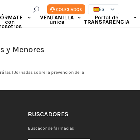
U
ES
COLEGIADOS
FÓRMATE
VENTANILLA
Portal de
EN
con
única
TRANSPARENCIA
DE
nosotros
FR
IT
es y Menores
á las I Jornadas sobre la prevención de la
BUSCADORES
Buscador de farmacias