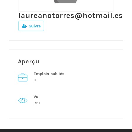
laureanotorres@hotmail.es
Suivre
Aperçu
Emplois publiés
0
Vu
361