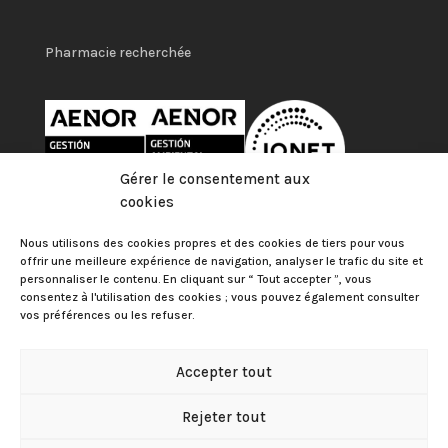
Pharmacie recherchée
Gérer le consentement aux
cookies
Nous utilisons des cookies propres et des cookies de tiers pour vous
offrir une meilleure expérience de navigation, analyser le trafic du site et
personnaliser le contenu. En cliquant sur “ Tout accepter ”, vous
consentez à l'utilisation des cookies ; vous pouvez également consulter
vos préférences ou les refuser.
Accepter tout
Collège officiel des pharmaciens des Palmas
Mentions
Rejeter tout
légales
|
Politique de confidentialité
|
Politique de