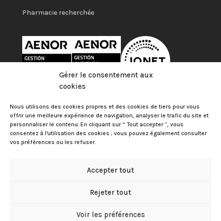
Pharmacie recherchée
Gérer le consentement aux
cookies
Nous utilisons des cookies propres et des cookies de tiers pour vous
offrir une meilleure expérience de navigation, analyser le trafic du site et
personnaliser le contenu. En cliquant sur “ Tout accepter ”, vous
consentez à l'utilisation des cookies ; vous pouvez également consulter
vos préférences ou les refuser.
Accepter tout
Collège officiel des pharmaciens des Palmas
Mentions
Rejeter tout
légales
|
Politique de confidentialité
|
Politique de
Gérer le consentement aux cookies
cookies
|
Política de Protección de Datos
Voir les préférences