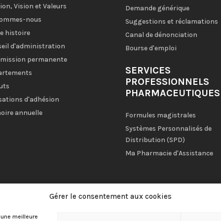
ion, Vision et Valeurs
Demande générique
sommes-nous
Suggestions et réclamations
e histoire
Canal de dénonciation
eil d'administration
Bourse d'emploi
mission permanente
SERVICES
artements
PROFESSIONNELS
uts
PHARMACEUTIQUES
sations d'adhésion
ire annuelle
Formules magistrales
Systèmes Personnalisés de
Distribution (SPD)
Ma Pharmacie d'Assistance
Gérer le consentement aux cookies
tions légales
|
Politique de confidentialité
|
Politique de cookies
|
P
 une meilleure