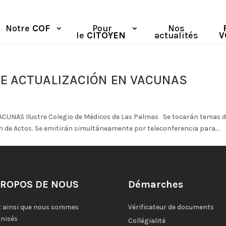
Notre
COF
Pour
Nos
le
CITOYEN
actualités
V
DE ACTUALIZACIÓN EN VACUNAS
NAS Ilustre Colegio de Médicos de Las Palmas Se tocarán temas de
n de Actos. Se emitirán simultáneamente por teleconferencia para...
PROPOS DE NOUS
Démarches
t ainsi que nous sommes
Vérificateur de documents
nisés
Collégialité