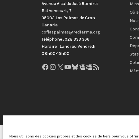
Avenue Alcalde José Ramírez
Miss
Bethencourt, 7
Où 
35003 Las Palmas de Gran
Notr
Canaria
Cons
coflaspalmas@redfarma.org
Com
Téléphone : 928 333 366
Dép
Horaire : Lundi au Vendredi
08h00-15h00
Stat
Coti
Facebook
Instagram
X
YouTube
Bluesky
GitHub
Gravatar
Flux RSS
Mémo
Collège officiel des pharmaciens des Palmas
Men
Nous utilisons des cookies propres et des cookies de tiers pour vous offrir