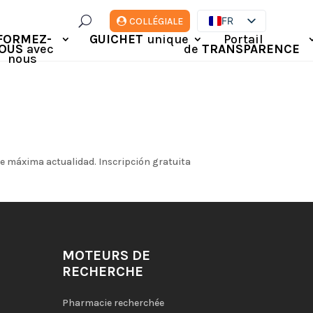
U
FR
COLLÉGIALE
FORMEZ-
GUICHET
unique
Portail
ES
OUS
avec
de
TRANSPARENCE
EN
nous
DE
IT
 máxima actualidad. Inscripción gratuita
MOTEURS DE
RECHERCHE
Pharmacie recherchée