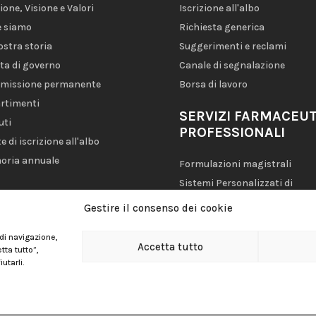
ione, Visione e Valori
Iscrizione all'albo
 siamo
Richiesta generica
ostra storia
Suggerimenti e reclami
ta di governo
Canale di segnalazione
missione permanente
Borsa di lavoro
rtimenti
SERVIZI FARMACEUT
uti
PROFESSIONALI
e di iscrizione all'albo
oria annuale
Formulazioni magistrali
Sistemi Personalizzati di
Dosaggio (SPD)
Gestire il consenso dei cookie
Farmacia Assistenziale
 di navigazione,
Accetta tutto
tta tutto”,
utarli.
Avviso legale
|
Informativa sulla privacy
|
Politica dei cookie
|
Polític