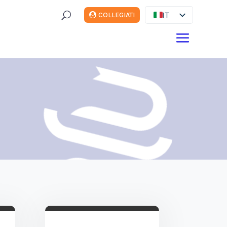
U
IT
COLLEGIATI
ES
EN
DE
FR