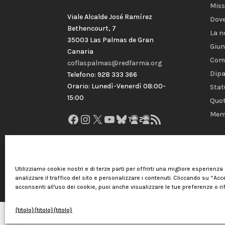
Miss
Viale Alcalde José Ramírez
Dove
Bethencourt, 7
La n
35003 Las Palmas de Gran
Giun
Canaria
Com
coflaspalmas@redfarma.org
Dipa
Telefono: 928 333 366
Orario: Lunedì-Venerdì 08:00-
Stat
15:00
Quot
Mem
Facebook
Instagram
X
YouTube
Bluesky
GitHub
Gravatar
Feed RSS
Utilizziamo cookie nostri e di terze parti per offrirti una migliore esperienza
analizzare il traffico del sito e personalizzare i contenuti. Cliccando su “Acce
acconsenti all'uso dei cookie, puoi anche visualizzare le tue preferenze o rifi
{titolo}
{titolo}
{titolo}
Collegio Ufficiale dei Farmacisti di Las Palmas |