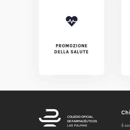

PROMOZIONE
DELLA SALUTE
Ch
È co